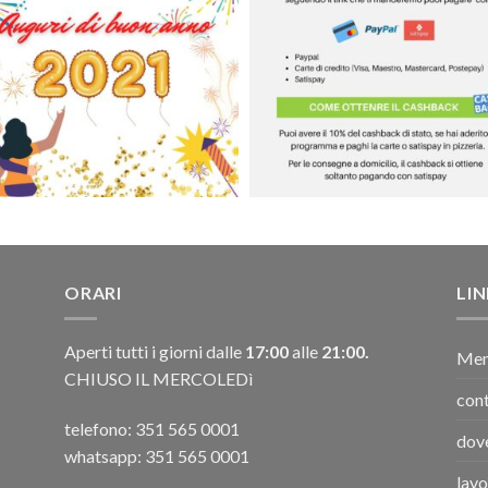
ORARI
LI
Aperti tutti i giorni dalle
17:00
alle
21:00.
Men
CHIUSO IL MERCOLEDì
cont
telefono:
351 565 0001
dov
whatsapp: 351 565 0001
lavo