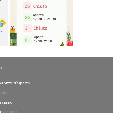
NK
u pizze d’asporto
atti
e siamo
ra con noi