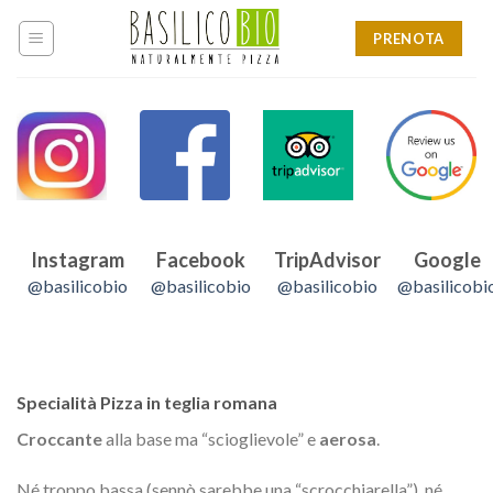
Skip
to
PRENOTA
content
Instagram
Facebook
TripAdvisor
Google
@basilicobio
@basilicobio
@basilicobio
@basilicobi
Specialità Pizza in teglia romana
Croccante
alla base ma “scioglievole” e
aerosa
.
Né troppo bassa (sennò sarebbe una “scrocchiarella”), né