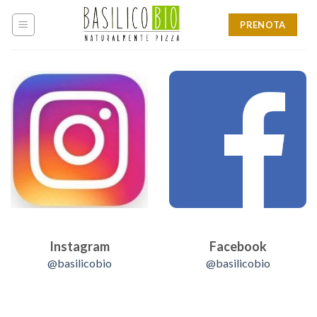
Skip
to
PRENOTA
content
Instagram
Facebook
@basilicobio
@basilicobio